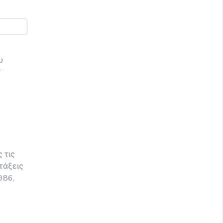
υ
 τις
τάξεις
986,