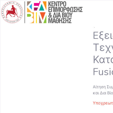
.
Eξε
Τεχ
Κατ
Fusi
Αίτηση Συ
και Δια Β
Υποχρεωτι