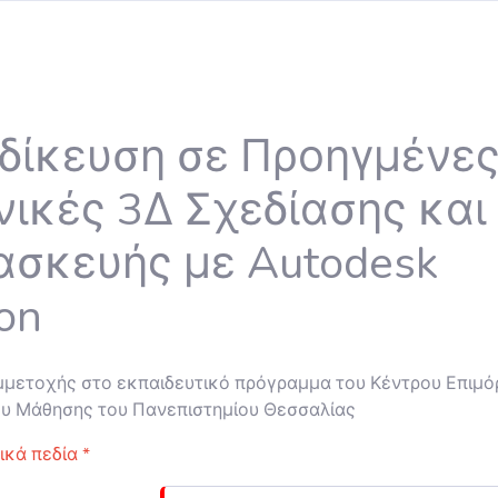
ιδίκευση σε Προηγμένε
νικές 3Δ Σχεδίασης και
ασκευής με Autodesk
on
μμετοχής στο εκπαιδευτικό πρόγραμμα του Κέντρου Επιμ
ίου Μάθησης του Πανεπιστημίου Θεσσαλίας
κά πεδία *