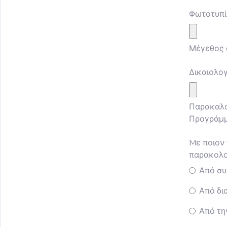
Φωτοτυπί
Μέγεθος 
Δικαιολο
Παρακαλο
Προγράμμα
Mε ποιον
παρακολο
Από συ
Από δι
Από την