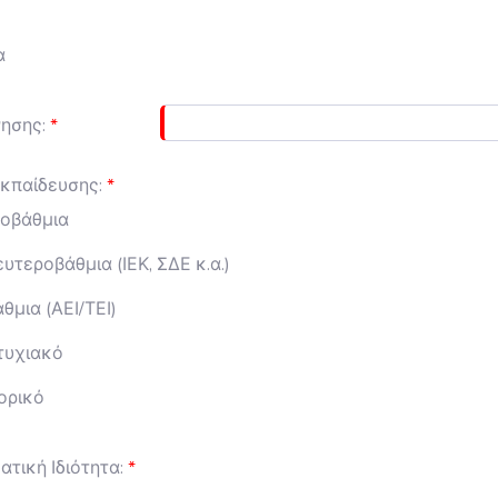
ς
α
ησης:
κπαίδευσης:
οβάθμια
υτεροβάθμια (ΙΕΚ, ΣΔΕ κ.α.)
θμια (ΑΕΙ/ΤΕΙ)
τυχιακό
ορικό
τική Ιδιότητα: