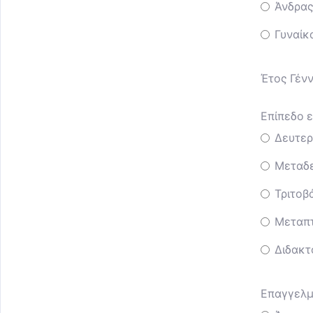
Άνδρα
Γυναίκ
Έτος Γένν
Επίπεδο ε
Δευτερ
Μεταδε
Τριτοβά
Μεταπ
Διδακτ
Επαγγελμα