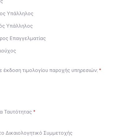
ος
ος Υπάλληλος
κός Υπάλληλος
ρος Επαγγελματίας
ιούχος
ε έκδοση τιμολογίου παροχής υπηρεσιών;
α Ταυτότητας
το Δικαιολογητικό Συμμετοχής