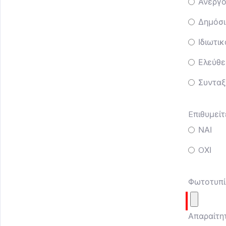
Άνεργ
Δημόσι
Ιδιωτι
Ελεύθε
Συνταξ
Eπιθυμείτ
ΝΑΙ
OΧΙ
Φωτοτυπί
Απαραίτη